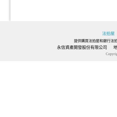
法拍屋
提供購買法拍屋和銀行法
永信資產開發股份有限公司 地址：台
Copyr