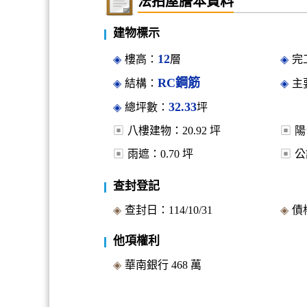
法拍屋謄本資料
建物標示
12
樓高：
層
完
RC鋼筋
結構：
主
32.33
總坪數：
坪
八樓建物：
20.92
坪
陽
雨遮：
0.70
坪
公
查封登記
查封日：
114/10/31
債
他項權利
華南銀行
468
萬