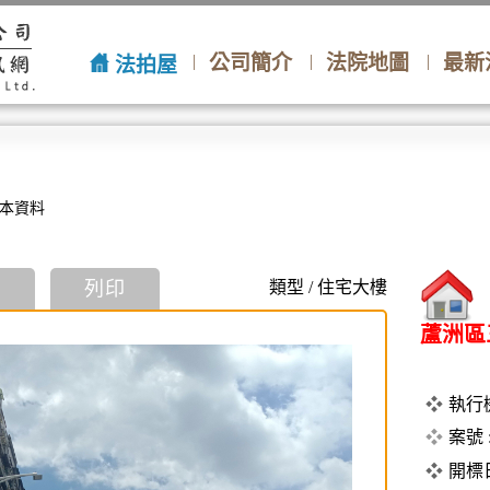
公司簡介
法院地圖
最新
法拍屋
本資料
景
列印
類型 / 住宅大樓
蘆洲區
執行機
案號 
開標日