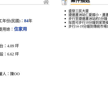
案件描述
盛發三民大廈
捷運蘆洲站仁愛國小、蘆蘆
步行至捷運蘆洲站約5分鐘
84
工年份(民國)：
年
採買可步行18分鐘到家樂
步行14-19分鐘到傳統
住家用
要用途：
台：
4.09
坪
設：
6.62
坪
權人：
陳OO