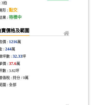
:
3拍
點交
形 :
待標中
果 :
拍賣價格及範圍
1216
價 :
萬
244
 :
萬
32.33
總坪數 :
坪
37.6
價 :
萬
數 : 3.82坪
增值稅 :
持分 / 0
萬
圍 :
全部