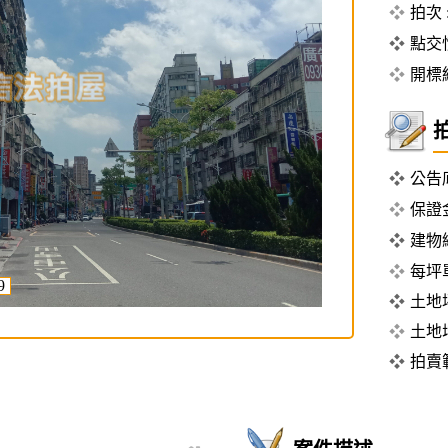
拍次 
點交情
開標結
公告底
保證金
建物
每坪單
9
土地坪
土地
拍賣範