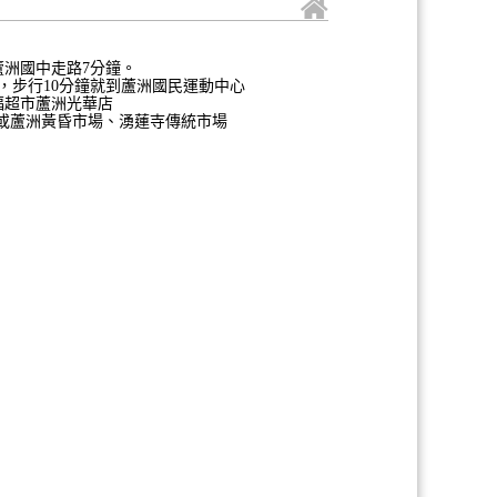
洲國中走路7分鐘。
，步行10分鐘就到蘆洲國民運動中心
福超市蘆洲光華店
市場或蘆洲黃昏市場、湧蓮寺傳統市場