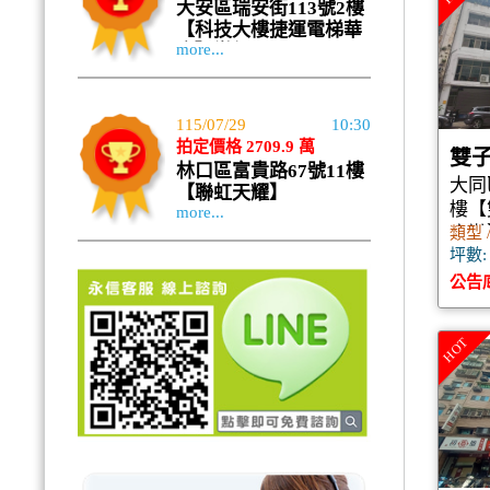
大安區瑞安街113號2樓
【科技大樓捷運電梯華
more...
廈】變價
115/07/29
10:30
拍定價格 2709.9 萬
林口區富貴路67號11樓
大同
【聯虹天耀】
樓【
more...
店辦
類型 
坪數: 
公告
HOT