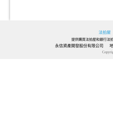
法拍屋
提供購買法拍屋和銀行法
永信資產開發股份有限公司 地址：台
Copyr