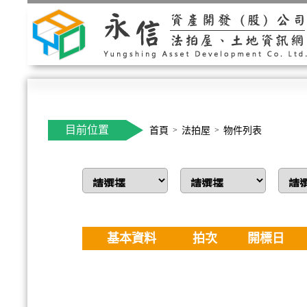
目前位置
首頁
法拍屋
物件列表
基本資料
拍次
開標日