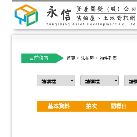
目前位置
首頁
法拍屋
物件列表
基本資料
拍次
開標日