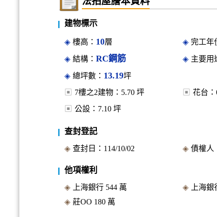
法拍屋謄本資料
建物標示
10
樓高：
層
完工年份
RC鋼筋
結構：
主要用
13.19
總坪數：
坪
7樓之2建物：
5.70
坪
花台：
公設：
7.10
坪
查封登記
查封日：
114/10/02
債權人
他項權利
上海銀行
544
萬
上海銀
莊OO
180
萬