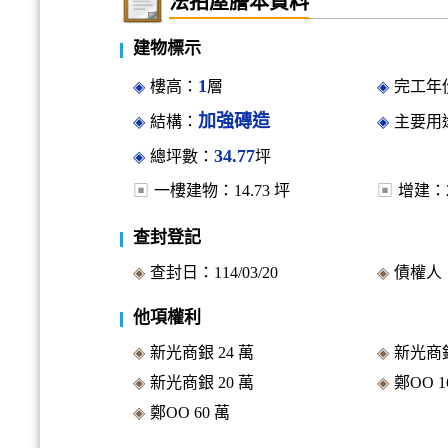
法拍屋謄本資料
建物標示
1
樓高：
層
完工年份
加強磚造
結構：
主要用
34.77
總坪數：
坪
一樓建物：
14.73
坪
增建：
查封登記
查封日：
114/03/20
債權人
他項權利
新光商銀
24
萬
新光商
新光商銀
20
萬
鄭OO
1
鄭OO
60
萬