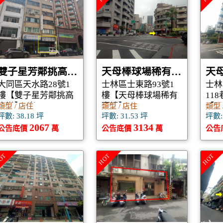
雙子星芳鄰挑高店辦
天母棒球場稀有壹樓
天
大同區天水路28號1
士林區士東路93號1
士林
樓【雙子星芳鄰挑高
樓【天母棒球場稀有
118
店辦】4米6
壹樓】
【天
類型 / 店住
類型 / 店住
類型 
坪數: 38.18 坪
坪數: 31.53 坪
坪數: 
2067
3134
公告底價
萬
公告底價
萬
公告
OT
HOT
HOT