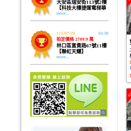
大安區瑞安街113號2樓
【科技大樓捷運電梯華
more...
廈】變價
115/07/29
10:30
拍定價格 2709.9 萬
林口區富貴路67號11樓
【聯虹天耀】
more...
H