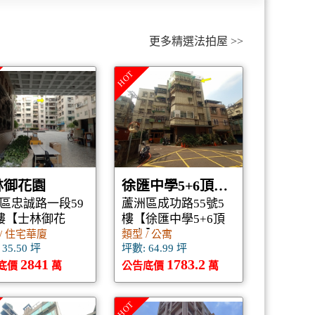
更多精選法拍屋 >>
HOT
林御花園
徐匯中學5+6頂加宅
區忠誠路一段59
蘆洲區成功路55號5
樓【士林御花
樓【徐匯中學5+6頂
加宅】
/ 住宅華廈
類型 / 公寓
35.50 坪
坪數: 64.99 坪
2841
1783.2
底價
萬
公告底價
萬
HOT