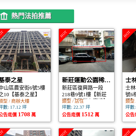
熱門法拍推薦
OT
HOT
HOT
基泰之星
新莊運動公園稀有壹樓
士
中山區農安街6號5樓
新莊區復興路一段
士林
之10【基泰之星】
218巷9號1樓【新莊
號6
運動公園稀有壹樓】
園】
類型 / 商辦大樓
類型 / 店住
類型 
坪數: 17.12 坪
坪數: 22.37 坪
坪數: 
1708
1512
公告底價
萬
公告底價
萬
公告
OT
HOT
HOT