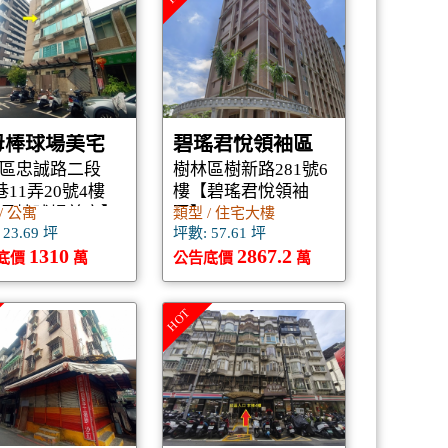
母棒球場美宅
碧瑤君悅領袖區
區忠誠路二段
樹林區樹新路281號6
巷11弄20號4樓
樓【碧瑤君悅領袖
母棒球場美宅】
區】
/ 公寓
類型 / 住宅大樓
23.69 坪
坪數: 57.61 坪
1310
2867.2
底價
萬
公告底價
萬
HOT