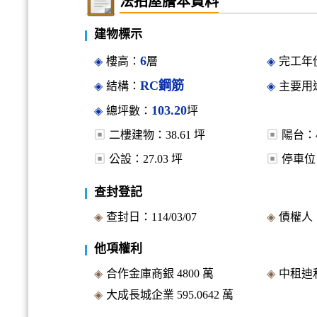
法拍屋謄本資料
建物標示
6
樓高：
層
完工年份
RC鋼筋
結構：
主要用
103.20
總坪數：
坪
二樓建物：
38.61
坪
陽台：
公設：
27.03
坪
停車位
查封登記
查封日：
114/03/07
債權人
他項權利
合作金庫商銀
4800
萬
中租迪
大成長城企業
595.0642
萬