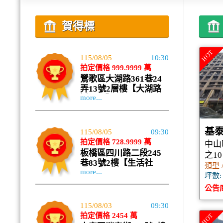
賀得標
HOT
115/08/05
10:30
拍定價格 999.9999 萬
鶯歌區大湖路361巷24
弄13號2層樓【大湖路
more...
透天厝】
基
115/08/05
09:30
拍定價格 728.9999 萬
中山
板橋區四川路二段245
之1
巷83號2樓【生活社
類型 
more...
區】
坪數: 
公告
115/08/03
09:30
拍定價格 2454 萬
HOT