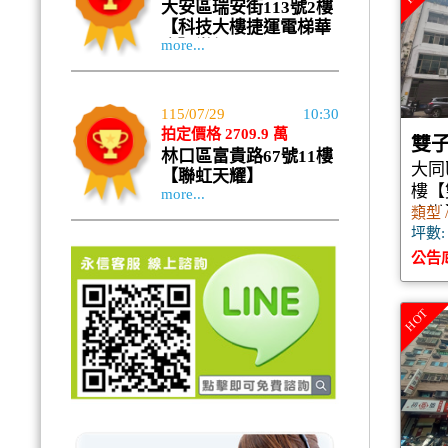
大安區瑞安街113號2樓
【科技大樓捷運電梯華
more...
廈】變價
115/07/29
10:30
拍定價格 2709.9 萬
林口區富貴路67號11樓
大同
【聯虹天耀】
樓【
more...
店辦
類型 
坪數: 
公告
HOT