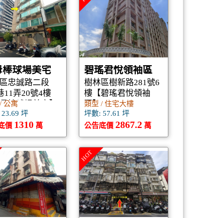
母棒球場美宅
碧瑤君悅領袖區
區忠誠路二段
樹林區樹新路281號6
巷11弄20號4樓
樓【碧瑤君悅領袖
母棒球場美宅】
區】
/ 公寓
類型 / 住宅大樓
23.69 坪
坪數: 57.61 坪
1310
2867.2
底價
萬
公告底價
萬
HOT