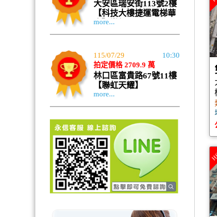
大安區瑞安街113號2樓
【科技大樓捷運電梯華
more...
廈】變價
115/07/29
10:30
拍定價格 2709.9 萬
林口區富貴路67號11樓
【聯虹天耀】
more...
H