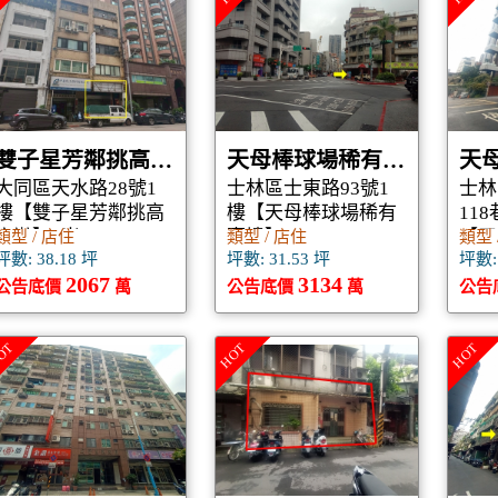
雙子星芳鄰挑高店辦
天母棒球場稀有壹樓
天
大同區天水路28號1
士林區士東路93號1
士林
樓【雙子星芳鄰挑高
樓【天母棒球場稀有
118
店辦】4米6
壹樓】
【天
類型 / 店住
類型 / 店住
類型 
坪數: 38.18 坪
坪數: 31.53 坪
坪數: 
2067
3134
公告底價
萬
公告底價
萬
公告
OT
HOT
HOT