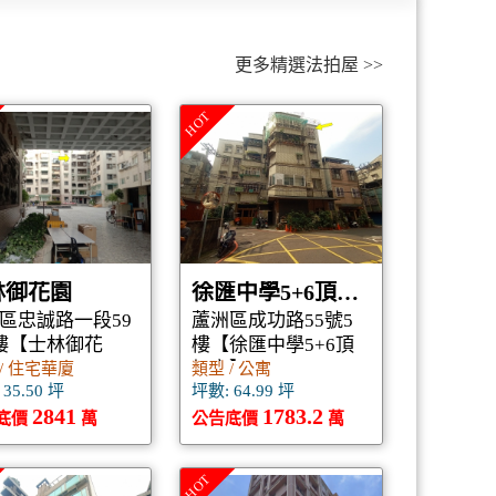
更多精選法拍屋 >>
HOT
林御花園
徐匯中學5+6頂加宅
區忠誠路一段59
蘆洲區成功路55號5
樓【士林御花
樓【徐匯中學5+6頂
加宅】
/ 住宅華廈
類型 / 公寓
35.50 坪
坪數: 64.99 坪
2841
1783.2
底價
萬
公告底價
萬
HOT