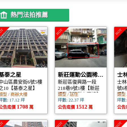
熱門法拍推薦
OT
HOT
HOT
基泰之星
新莊運動公園稀有壹樓
士
中山區農安街6號5樓
新莊區復興路一段
士林
之10【基泰之星】
218巷9號1樓【新莊
號6
運動公園稀有壹樓】
園】
類型 / 商辦大樓
類型 / 店住
類型 
坪數: 17.12 坪
坪數: 22.37 坪
坪數: 
1708
1512
公告底價
萬
公告底價
萬
公告
OT
HOT
HOT