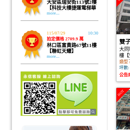
大安區瑞安街113號2樓
【科技大樓捷運電梯華
more...
廈】變價
115/07/29
10:30
拍定價格 2709.9 萬
林口區富貴路67號11樓
大同
【聯虹天耀】
樓【
more...
店辦
類型 
坪數: 
公告
HOT