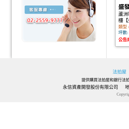
盛
蘆洲
樓【
類型 
坪數: 
公告
法拍屋
提供購買法拍屋和銀行法
永信資產開發股份有限公司 地址：台
Copyr