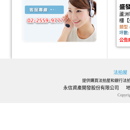
盛
蘆洲
樓【
類型 
坪數: 
公告
法拍屋
提供購買法拍屋和銀行法
永信資產開發股份有限公司 地址：台
Copyr