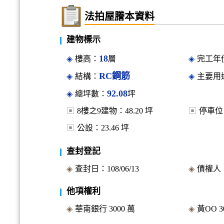
法拍屋謄本資料
建物標示
18
樓高：
層
完工年份
RC鋼筋
結構：
主要用
92.08
總坪數：
坪
8樓之9建物：
48.20
坪
停車位
公設：
23.46
坪
查封登記
查封日：
108/06/13
債權人
他項權利
華南銀行
3000
萬
黃OO
3