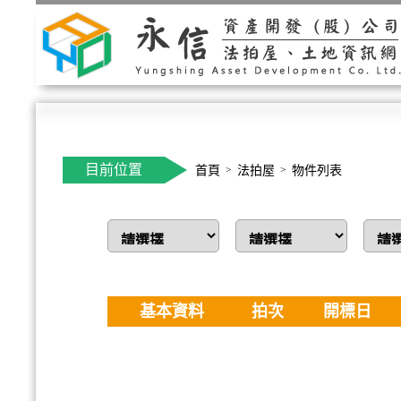
目前位置
首頁
法拍屋
物件列表
基本資料
拍次
開標日